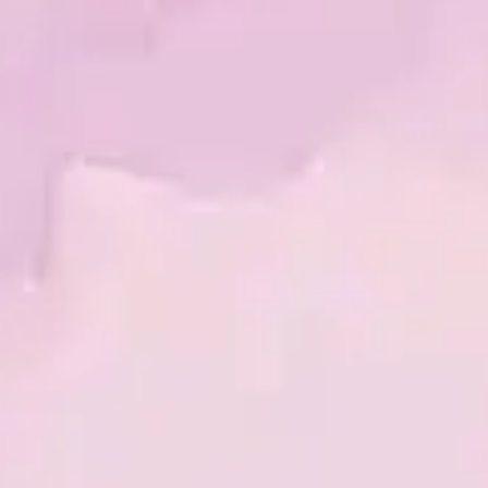
Améthyste Ascensionnelle
L’
Améthyste Ascensionnelle
est une
technique vibratoire récente et puissante,
canalisée pour accompagner l’élévation de
conscience. Elle agit comme un catalyseur
d’évolution spirituelle, de purification
énergétique et de reconnexion à votre
sagesse intérieure.
EN SAVOIR PLUS