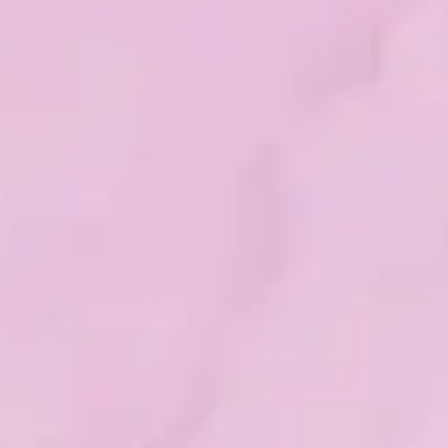
Le
Reiki Shamballa
est une version plus
intuitive et multidimensionnelle du Reiki.
Reliée à la Fraternité Blanche et à l'énergie
de la Source, cette pratique élève la
conscience, travaille sur les mémoires
karmiques et renforce votre connexion
spirituelle.
EN SAVOIR PLUS