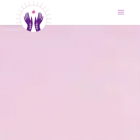
Soins énergétiques et
harmonisation du
corps
Énergétique, Voyance (tarot, oracles,
Oracles quantique) Hypnose
Quantique, EFT et Kobido
Moment de Sérénité
»
✨ Soins