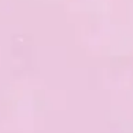
Les 3 Roues
Les
3 Roues
sont un outil de soin vibratoire
issu de ma méthode
ThéraQuantis
. Elles
permettent de travailler en profondeur sur
les champs énergétiques, de décristalliser
les blocages inconscients et d’aligner les
différentes sphères de l’être (corps, âme,
esprit).
EN SAVOIR PLUS